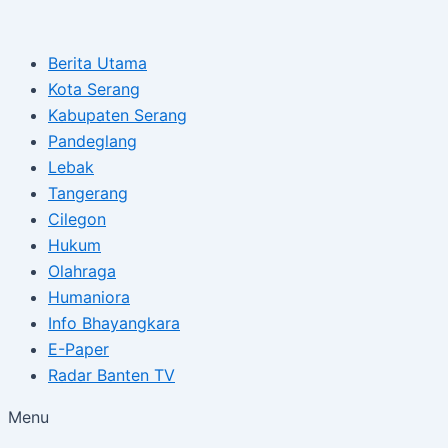
Type
Name*
Email*
Skip
Post
here..
to
navigation
Berita Utama
content
Kota Serang
Kabupaten Serang
Pandeglang
Lebak
Tangerang
Cilegon
Hukum
Olahraga
Humaniora
Info Bhayangkara
E-Paper
Radar Banten TV
Menu