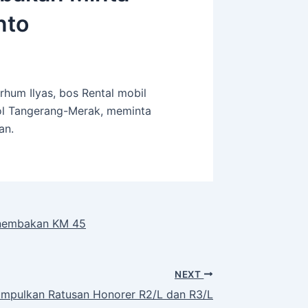
nto
hum Ilyas, bos Rental mobil
ol Tangerang-Merak, meminta
an.
enembakan KM 45
NEXT
pulkan Ratusan Honorer R2/L dan R3/L