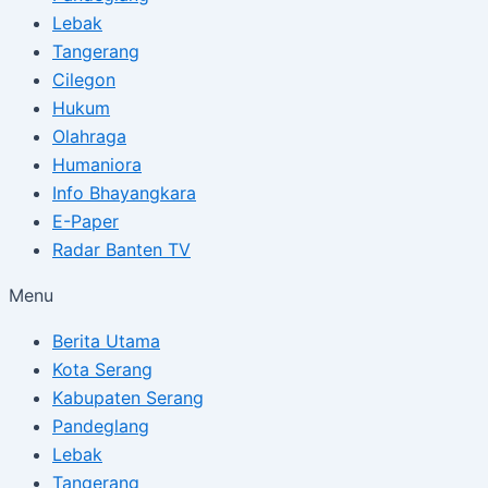
Lebak
Tangerang
Cilegon
Hukum
Olahraga
Humaniora
Info Bhayangkara
E-Paper
Radar Banten TV
Menu
Berita Utama
Kota Serang
Kabupaten Serang
Pandeglang
Lebak
Tangerang