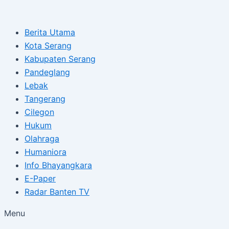
Type
Name*
Email*
Skip
Post
here..
to
navigation
Berita Utama
content
Kota Serang
Kabupaten Serang
Pandeglang
Lebak
Tangerang
Cilegon
Hukum
Olahraga
Humaniora
Info Bhayangkara
E-Paper
Radar Banten TV
Menu