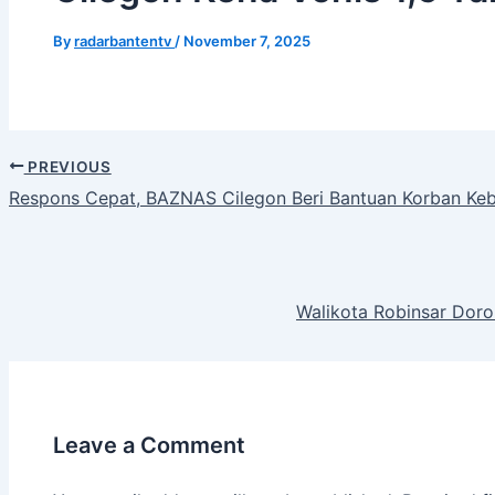
By
radarbantentv
/
November 7, 2025
PREVIOUS
Respons Cepat, BAZNAS Cilegon Beri Bantuan Korban Ke
Walikota Robinsar Dor
Leave a Comment