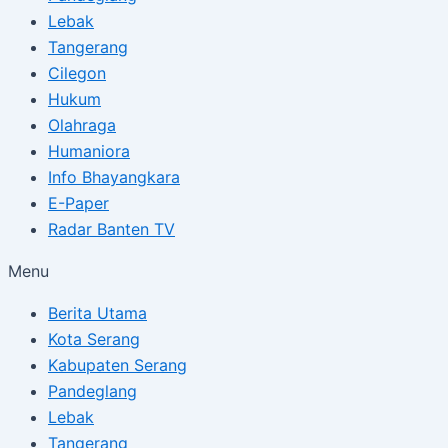
Lebak
Tangerang
Cilegon
Hukum
Olahraga
Humaniora
Info Bhayangkara
E-Paper
Radar Banten TV
Menu
Berita Utama
Kota Serang
Kabupaten Serang
Pandeglang
Lebak
Tangerang