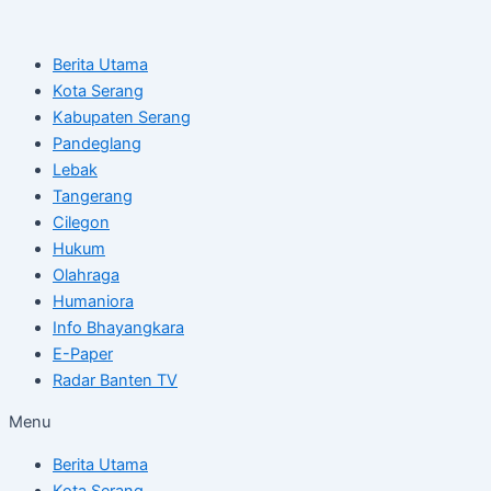
Skip
Post
to
navigation
Berita Utama
content
Kota Serang
Kabupaten Serang
Pandeglang
Lebak
Tangerang
Cilegon
Hukum
Olahraga
Humaniora
Info Bhayangkara
E-Paper
Radar Banten TV
Menu
Berita Utama
Kota Serang