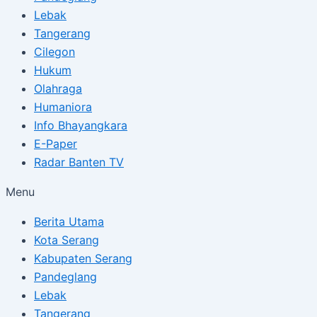
Lebak
Tangerang
Cilegon
Hukum
Olahraga
Humaniora
Info Bhayangkara
E-Paper
Radar Banten TV
Menu
Berita Utama
Kota Serang
Kabupaten Serang
Pandeglang
Lebak
Tangerang