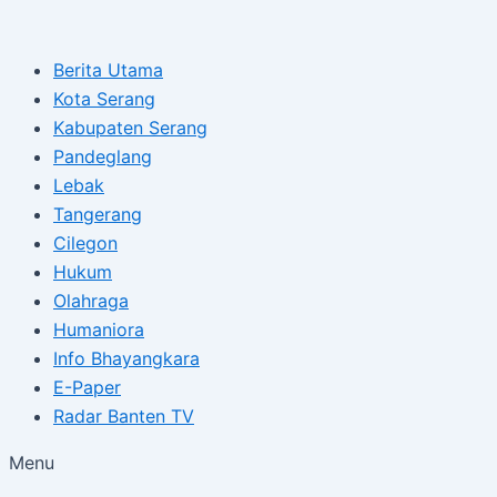
Type
Name*
Email*
Skip
Post
here..
to
navigation
Berita Utama
content
Kota Serang
Kabupaten Serang
Pandeglang
Lebak
Tangerang
Cilegon
Hukum
Olahraga
Humaniora
Info Bhayangkara
E-Paper
Radar Banten TV
Menu