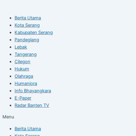
Skip
Post
to
navigation
Berita Utama
content
Kota Serang
Kabupaten Serang
Pandeglang
Lebak
Tangerang
Cilegon
Hukum
Olahraga
Humaniora
Info Bhayangkara
E-Paper
Radar Banten TV
Menu
Berita Utama
Kota Serang