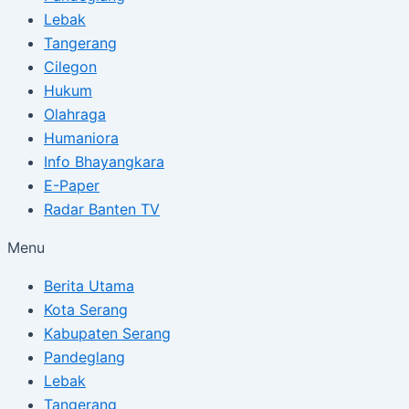
Lebak
Tangerang
Cilegon
Hukum
Olahraga
Humaniora
Info Bhayangkara
E-Paper
Radar Banten TV
Menu
Berita Utama
Kota Serang
Kabupaten Serang
Pandeglang
Lebak
Tangerang