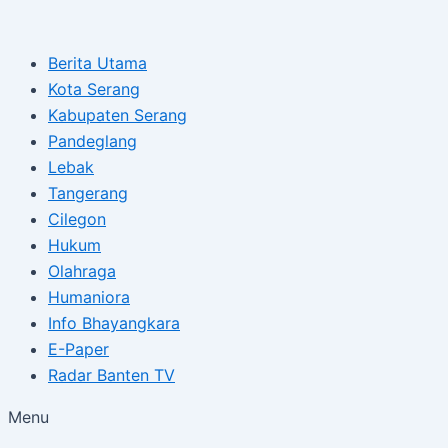
Type
Name*
Email*
Skip
Post
here..
to
navigation
Berita Utama
content
Kota Serang
Kabupaten Serang
Pandeglang
Lebak
Tangerang
Cilegon
Hukum
Olahraga
Humaniora
Info Bhayangkara
E-Paper
Radar Banten TV
Menu