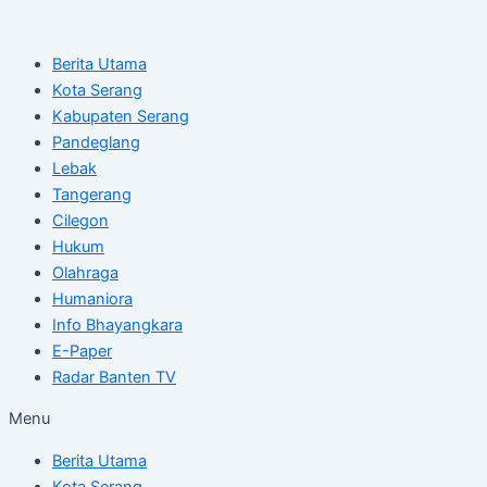
Skip
Post
to
navigation
Berita Utama
content
Kota Serang
Kabupaten Serang
Pandeglang
Lebak
Tangerang
Cilegon
Hukum
Olahraga
Humaniora
Info Bhayangkara
E-Paper
Radar Banten TV
Menu
Berita Utama
Kota Serang