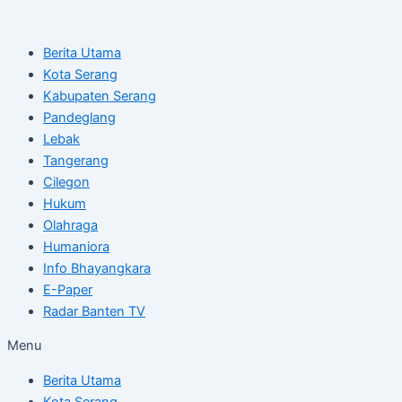
Skip
Post
to
navigation
Berita Utama
content
Kota Serang
Kabupaten Serang
Pandeglang
Lebak
Tangerang
Cilegon
Hukum
Olahraga
Humaniora
Info Bhayangkara
E-Paper
Radar Banten TV
Menu
Berita Utama
Kota Serang