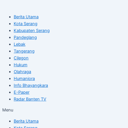
Skip
Post
to
navigation
Berita Utama
content
Kota Serang
Kabupaten Serang
Pandeglang
Lebak
Tangerang
Cilegon
Hukum
Olahraga
Humaniora
Info Bhayangkara
E-Paper
Radar Banten TV
Menu
Berita Utama
Kota Serang