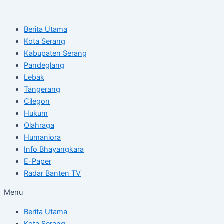
Skip
Post
to
navigation
Berita Utama
content
Kota Serang
Kabupaten Serang
Pandeglang
Lebak
Tangerang
Cilegon
Hukum
Olahraga
Humaniora
Info Bhayangkara
E-Paper
Radar Banten TV
Menu
Berita Utama
Kota Serang