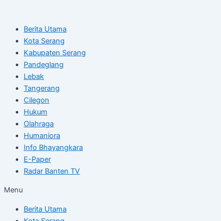
Skip
Post
to
navigation
Berita Utama
content
Kota Serang
Kabupaten Serang
Pandeglang
Lebak
Tangerang
Cilegon
Hukum
Olahraga
Humaniora
Info Bhayangkara
E-Paper
Radar Banten TV
Menu
Berita Utama
Kota Serang