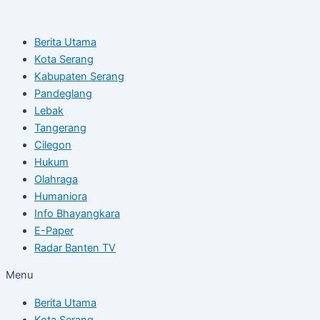
Skip
Post
to
navigation
Berita Utama
content
Kota Serang
Kabupaten Serang
Pandeglang
Lebak
Tangerang
Cilegon
Hukum
Olahraga
Humaniora
Info Bhayangkara
E-Paper
Radar Banten TV
Menu
Berita Utama
Kota Serang