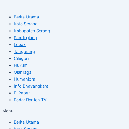
Skip
Post
to
navigation
Berita Utama
content
Kota Serang
Kabupaten Serang
Pandeglang
Lebak
Tangerang
Cilegon
Hukum
Olahraga
Humaniora
Info Bhayangkara
E-Paper
Radar Banten TV
Menu
Berita Utama
Kota Serang