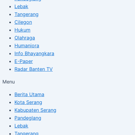
Lebak
Tangerang
Cilegon
Hukum
Olahraga
Humaniora
Info Bhayangkara
E-Paper
Radar Banten TV
Menu
Berita Utama
Kota Serang
Kabupaten Serang
Pandeglang
Lebak
Tangerang