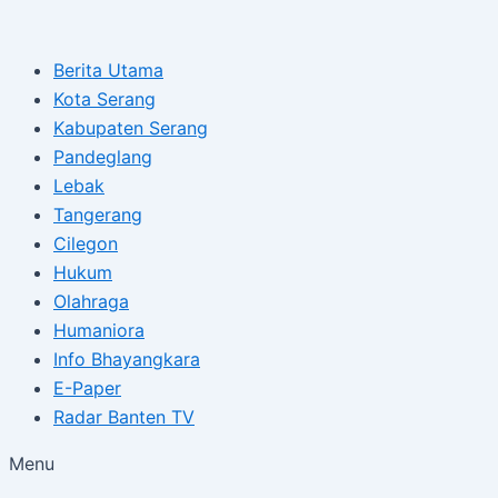
Type
Name*
Email*
Skip
Post
here..
to
navigation
Berita Utama
content
Kota Serang
Kabupaten Serang
Pandeglang
Lebak
Tangerang
Cilegon
Hukum
Olahraga
Humaniora
Info Bhayangkara
E-Paper
Radar Banten TV
Menu