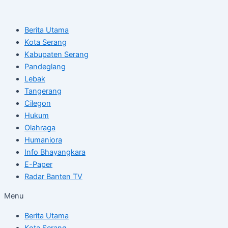
Skip
Post
to
navigation
Berita Utama
content
Kota Serang
Kabupaten Serang
Pandeglang
Lebak
Tangerang
Cilegon
Hukum
Olahraga
Humaniora
Info Bhayangkara
E-Paper
Radar Banten TV
Menu
Berita Utama
Kota Serang