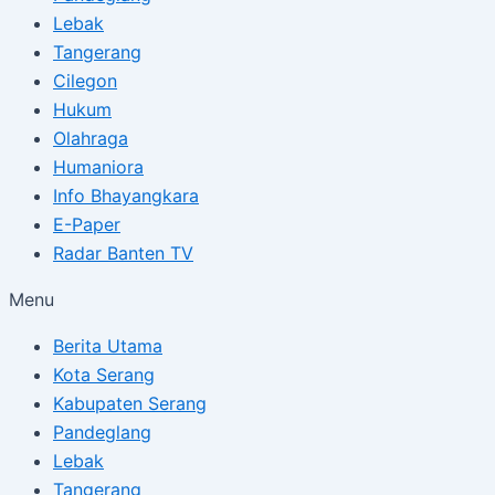
Lebak
Tangerang
Cilegon
Hukum
Olahraga
Humaniora
Info Bhayangkara
E-Paper
Radar Banten TV
Menu
Berita Utama
Kota Serang
Kabupaten Serang
Pandeglang
Lebak
Tangerang