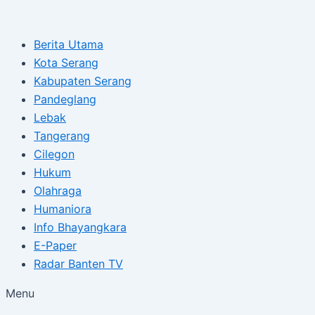
Type
Name*
Email*
Skip
Post
here..
to
navigation
Berita Utama
content
Kota Serang
Kabupaten Serang
Pandeglang
Lebak
Tangerang
Cilegon
Hukum
Olahraga
Humaniora
Info Bhayangkara
E-Paper
Radar Banten TV
Menu