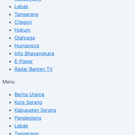
Lebak
Tangerang
Cilegon
Hukum
Olahraga
Humaniora
Info Bhayangkara
E-Paper
Radar Banten TV
Menu
Berita Utama
Kota Serang
Kabupaten Serang
Pandeglang
Lebak
Tangerang