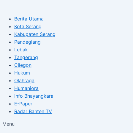
Type
Name*
Email*
Skip
Post
here..
to
navigation
Berita Utama
content
Kota Serang
Kabupaten Serang
Pandeglang
Lebak
Tangerang
Cilegon
Hukum
Olahraga
Humaniora
Info Bhayangkara
E-Paper
Radar Banten TV
Menu