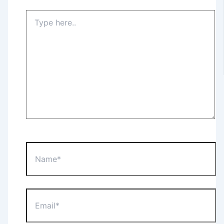
Type
here..
Name*
Email*