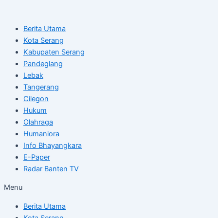
Skip
Post
to
navigation
Berita Utama
content
Kota Serang
Kabupaten Serang
Pandeglang
Lebak
Tangerang
Cilegon
Hukum
Olahraga
Humaniora
Info Bhayangkara
E-Paper
Radar Banten TV
Menu
Berita Utama
Kota Serang