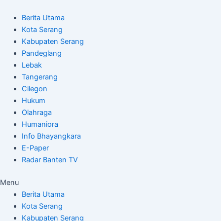
Skip
Post
to
navigation
Berita Utama
content
Kota Serang
Kabupaten Serang
Pandeglang
Lebak
Tangerang
Cilegon
Hukum
Olahraga
Humaniora
Info Bhayangkara
E-Paper
Radar Banten TV
Menu
Berita Utama
Kota Serang
Kabupaten Serang