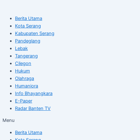
Skip
Post
to
navigation
Berita Utama
content
Kota Serang
Kabupaten Serang
Pandeglang
Lebak
Tangerang
Cilegon
Hukum
Olahraga
Humaniora
Info Bhayangkara
E-Paper
Radar Banten TV
Menu
Berita Utama
Kota Serang