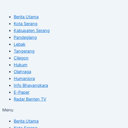
Skip
Post
to
navigation
Berita Utama
content
Kota Serang
Kabupaten Serang
Pandeglang
Lebak
Tangerang
Cilegon
Hukum
Olahraga
Humaniora
Info Bhayangkara
E-Paper
Radar Banten TV
Menu
Berita Utama
Kota Serang