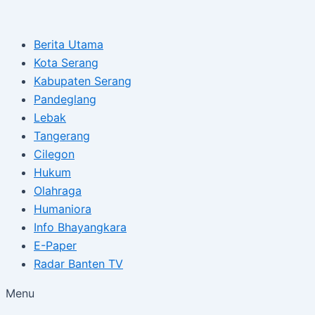
Type
Name*
Email*
Skip
Post
here..
to
navigation
Berita Utama
content
Kota Serang
Kabupaten Serang
Pandeglang
Lebak
Tangerang
Cilegon
Hukum
Olahraga
Humaniora
Info Bhayangkara
E-Paper
Radar Banten TV
Menu