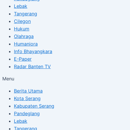
Lebak
Tangerang
Cilegon
Hukum
Olahraga
Humaniora
Info Bhayangkara
E-Paper
Radar Banten TV
Menu
Berita Utama
Kota Serang
Kabupaten Serang
Pandeglang
Lebak
Tangerang