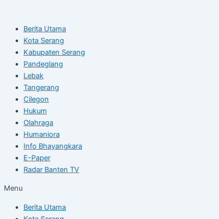
Skip
Post
to
navigation
Berita Utama
content
Kota Serang
Kabupaten Serang
Pandeglang
Lebak
Tangerang
Cilegon
Hukum
Olahraga
Humaniora
Info Bhayangkara
E-Paper
Radar Banten TV
Menu
Berita Utama
Kota Serang