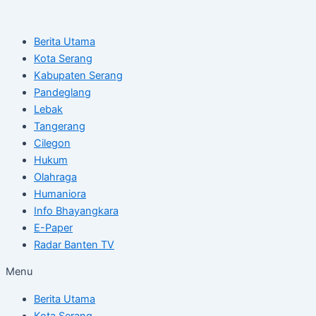
Skip
Post
to
navigation
Berita Utama
content
Kota Serang
Kabupaten Serang
Pandeglang
Lebak
Tangerang
Cilegon
Hukum
Olahraga
Humaniora
Info Bhayangkara
E-Paper
Radar Banten TV
Menu
Berita Utama
Kota Serang