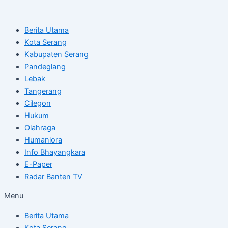
Skip
Post
to
navigation
Berita Utama
content
Kota Serang
Kabupaten Serang
Pandeglang
Lebak
Tangerang
Cilegon
Hukum
Olahraga
Humaniora
Info Bhayangkara
E-Paper
Radar Banten TV
Menu
Berita Utama
Kota Serang