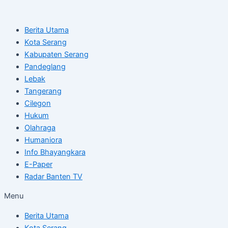
Skip
Post
to
navigation
Berita Utama
content
Kota Serang
Kabupaten Serang
Pandeglang
Lebak
Tangerang
Cilegon
Hukum
Olahraga
Humaniora
Info Bhayangkara
E-Paper
Radar Banten TV
Menu
Berita Utama
Kota Serang