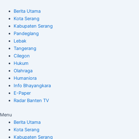
Skip
Post
to
navigation
Berita Utama
content
Kota Serang
Kabupaten Serang
Pandeglang
Lebak
Tangerang
Cilegon
Hukum
Olahraga
Humaniora
Info Bhayangkara
E-Paper
Radar Banten TV
Menu
Berita Utama
Kota Serang
Kabupaten Serang