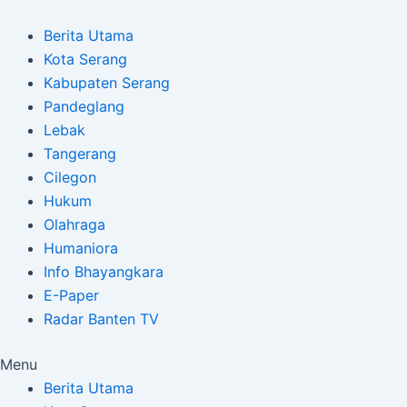
Skip
Post
to
navigation
Berita Utama
content
Kota Serang
Kabupaten Serang
Pandeglang
Lebak
Tangerang
Cilegon
Hukum
Olahraga
Humaniora
Info Bhayangkara
E-Paper
Radar Banten TV
Menu
Berita Utama