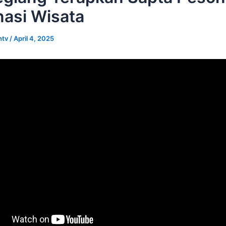
nasi Wisata
ntv
/
April 4, 2025