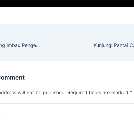
Wabup Pandeglang Imbau Pengelola Jangan Getok Harga Tiket Masuk Objek Wisata
 Comment
address will not be published.
Required fields are marked
*