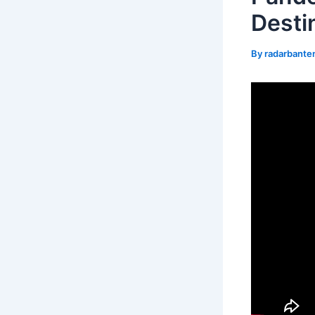
Desti
By
radarbante