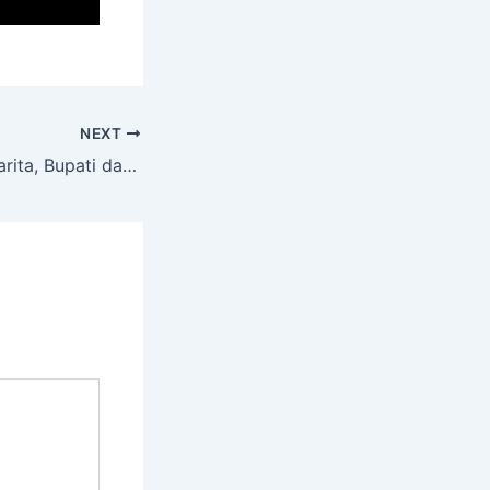
NEXT
Kunjungi Pantai Carita, Bupati dan Wakil Bupati Pandeglang Terjebak Macet