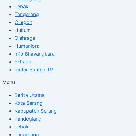
Lebak
Tangerang
Cilegon
Hukum
Olahraga
Humaniora
Info Bhayangkara
E-Paper
Radar Banten TV
Menu
Berita Utama
Kota Serang
Kabupaten Serang
Pandeglang
Lebak
Tangerang