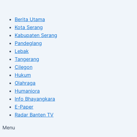
Type
Name*
Email*
Skip
Post
here..
to
navigation
Berita Utama
content
Kota Serang
Kabupaten Serang
Pandeglang
Lebak
Tangerang
Cilegon
Hukum
Olahraga
Humaniora
Info Bhayangkara
E-Paper
Radar Banten TV
Menu