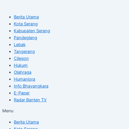
Skip
Post
to
navigation
Berita Utama
content
Kota Serang
Kabupaten Serang
Pandeglang
Lebak
Tangerang
Cilegon
Hukum
Olahraga
Humaniora
Info Bhayangkara
E-Paper
Radar Banten TV
Menu
Berita Utama
Kota Serang