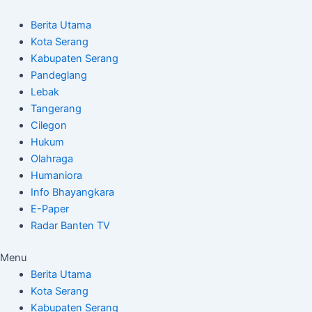
Skip
Post
to
navigation
Berita Utama
content
Kota Serang
Kabupaten Serang
Pandeglang
Lebak
Tangerang
Cilegon
Hukum
Olahraga
Humaniora
Info Bhayangkara
E-Paper
Radar Banten TV
Menu
Berita Utama
Kota Serang
Kabupaten Serang