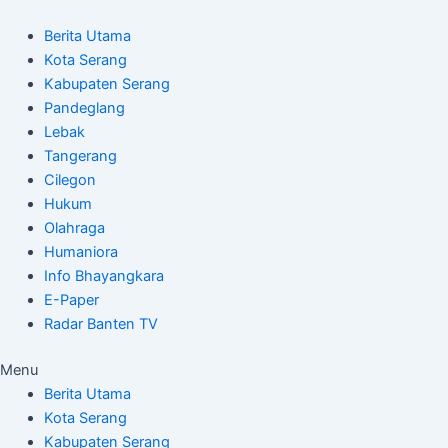
Skip
Post
to
navigation
Berita Utama
content
Kota Serang
Kabupaten Serang
Pandeglang
Lebak
Tangerang
Cilegon
Hukum
Olahraga
Humaniora
Info Bhayangkara
E-Paper
Radar Banten TV
Menu
Berita Utama
Kota Serang
Kabupaten Serang