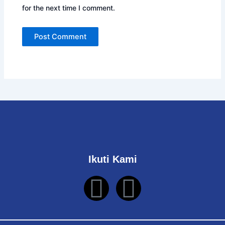
for the next time I comment.
Ikuti Kami
I
Y
n
o