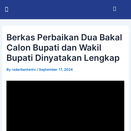
Skip
Post
Menu
to
navigation
KABUPATEN SERANG
INFO BHAYANGKARA
RADAR BANTEN TV
content
Berkas Perbaikan Dua Bakal
Calon Bupati dan Wakil
Bupati Dinyatakan Lengkap
By
radarbantentv
/
September 17, 2024