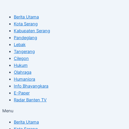
Skip
Post
to
navigation
Berita Utama
content
Kota Serang
Kabupaten Serang
Pandeglang
Lebak
Tangerang
Cilegon
Hukum
Olahraga
Humaniora
Info Bhayangkara
E-Paper
Radar Banten TV
Menu
Berita Utama
Kota Serang