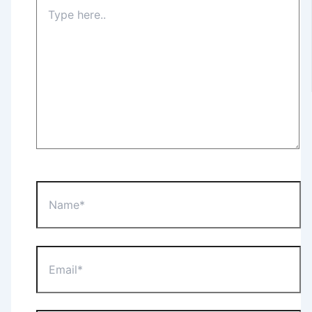
Type
here..
Name*
Email*