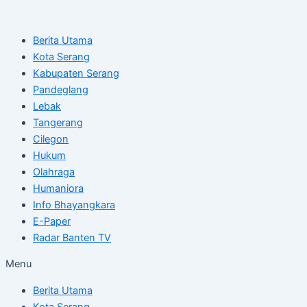
Skip
Post
to
navigation
Berita Utama
content
Kota Serang
Kabupaten Serang
Pandeglang
Lebak
Tangerang
Cilegon
Hukum
Olahraga
Humaniora
Info Bhayangkara
E-Paper
Radar Banten TV
Menu
Berita Utama
Kota Serang